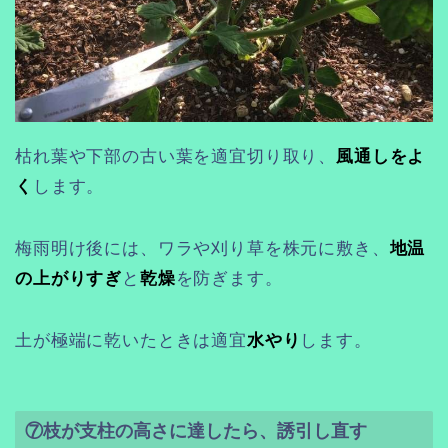
枯れ葉や下部の古い葉を適宜切り取り、
風通しをよ
く
します。
梅雨明け後には、ワラや刈り草を株元に敷き、
地温
の上がりすぎ
と
乾燥
を防ぎます。
土が極端に乾いたときは適宜
水やり
します。
⑦枝が支柱の高さに達したら、誘引し直す