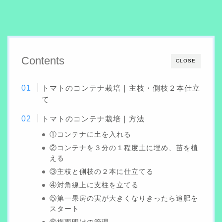
Contents
CLOSE
トマトのコンテナ栽培｜主枝・側枝２本仕立
て
トマトのコンテナ栽培｜方法
①コンテナに土を入れる
②コンテナを３分の１程度土に埋め、苗を植
える
③主枝と側枝の２本に仕立てる
④対角線上に支柱を立てる
⑤第一果房の実が大きくなりきったら追肥を
スタート