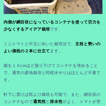
内側が網目状になっているコンテナを使って労力を
少なくするアイデア栽培
です。
ミニトマトと中玉に向いた栽培法で、
主枝と勢いの
よい側枝の２本に仕立て
ます。
畑を１０cmほど掘り下げてコンテナを埋めること
で、通常の露地栽培と同様水やりはほとんど不要で
す。
軒下に置けば雨よけ栽培も可能で、また、網目状の
コンテナなので
通気性
と
排水性
がよく、トマトが苦