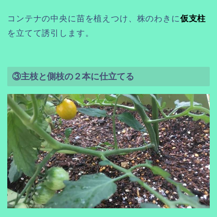
コンテナの中央に苗を植えつけ、株のわきに
仮支柱
を立てて誘引します。
③主枝と側枝の２本に仕立てる