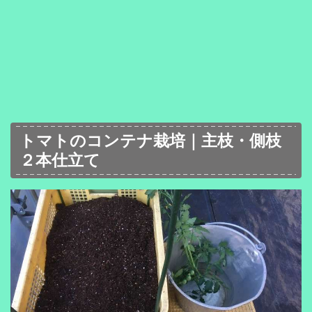
トマトのコンテナ栽培｜主枝・側枝
２本仕立て