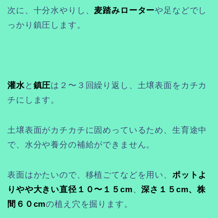
次に、十分水やりし、
麦踏みローター
や足などでし
っかり鎮圧します。
灌水
と
鎮圧
は２〜３回繰り返し、土壌表面をカチカ
チにします。
土壌表面がカチカチに固めっているため、生育途中
で、水分や養分の補給ができません。
表面はかたいので、移植ごてなどを用い、
ポットよ
りやや大きい直径１０〜１５cm
、
深さ１５cm、株
間６０cm
の植え穴を掘ります。