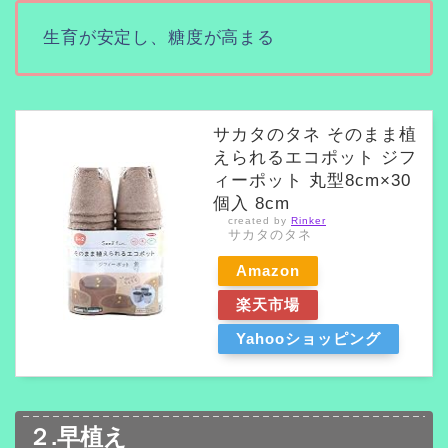
生育が安定し、糖度が高まる
サカタのタネ そのまま植
えられるエコポット ジフ
ィーポット 丸型8cm×30
個入 8cm
created by
Rinker
サカタのタネ
Amazon
楽天市場
Yahooショッピング
２.早植え