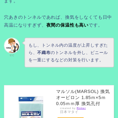
ます。
穴あきのトンネルであれば、換気をしなくても日中
高温になりすぎず、
夜間の保温性も高い
です。
もし、トンネル内の温度が上昇しすぎた
ら、
不織布
のトンネルを外し、ビニール
りぐ
を一重にするなどの対策を行います。
マルソル(MARSOL) 換気
オービロン 1.85ｍ×5ｍ
0.05ｍｍ厚 換気孔付
created by
Rinker
日本マタイ