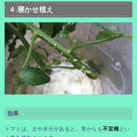
４.寝かせ植え
効果
トマトは、土や水分があると、茎からも
不定根
とい