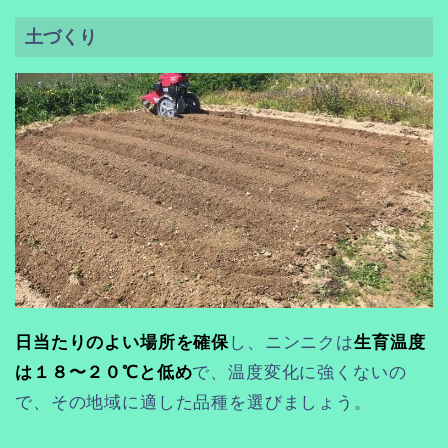
土づくり
日当たりのよい場所を確保
し、ニンニクは
生育温度
は１８〜２０℃と低め
で、温度変化に強くないの
で、その地域に適した品種を選びましょう。