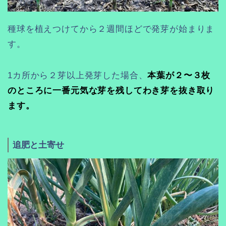
種球を植えつけてから２週間ほどで発芽が始まりま
す。
1カ所から２芽以上発芽した場合、
本葉が２〜３枚
のところに一番元気な芽を残してわき芽を抜き取り
ます。
追肥と土寄せ