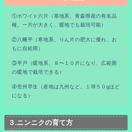
①ホワイト六片（寒地系、青森県産の有名品
種。一片が大きく、暖地でも栽培可能）
②八幡平（寒地系、りん片の肥大に優れ、お
もに自給用）
③平戸（暖地系、８〜１０片になり、広範囲
の暖地で栽培できる）
④壱州早生（産地は九州など。１球５０gほど
になる）
３.ニンニクの育て方