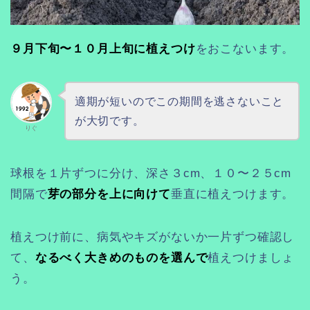
９月下旬〜１０月上旬に植えつけ
をおこないます。
適期が短いのでこの期間を逃さないこと
が大切です。
りぐ
球根を１片ずつに分け、深さ３cm、１０〜２５cm
間隔で
芽の部分を上に向けて
垂直に植えつけます。
植えつけ前に、病気やキズがないか一片ずつ確認し
て、
なるべく大きめのものを選んで
植えつけましょ
う。