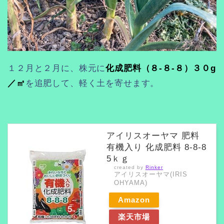
１２月と２月に、株元に
化成肥料（８-８-８）３０g
／㎡
を追肥して、軽く土を寄せます。
アイリスオーヤマ 肥料
有機入り 化成肥料 8-8-8
5ｋｇ
created by
Rinker
アイリスオーヤマ(IRIS
OHYAMA)
Amazon
楽天市場