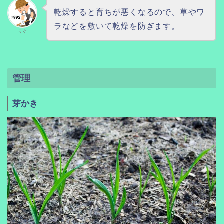
乾燥すると育ちが悪くなるので、草やワ
ラなどを敷いて乾燥を防ぎます。
りぐ
管理
芽かき