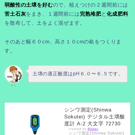
弱酸性の土壌を好む
ので、植えつけの２週間前には
苦土石灰
をまき、１週間前には
完熟堆肥
と
化成肥料
を散布して、土をよく混ぜます。
そのあと幅６０cm、高さ１０cmの畝をつくりま
す。
土壌の適正酸度はpH６.０〜６.５です。
りぐ
シンワ測定(Shinwa
Sokutei) デジタル土壌酸
度計 A-2 大文字 72730
created by
Rinker
シンワ測定(Shinwa Sokutei)