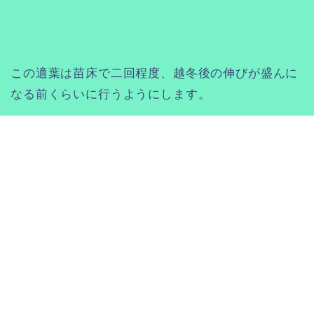
この適葉は苗床で二回程度、越冬後の伸びが盛んに
なる前くらいに行うようにします。
あまり頻繁に摘葉し、光合成機能が高い葉を取りす
ぎると、明らかにマイナスになるので注意しましょ
う。
なお、４月下旬になって伸びてくる
ランナー
（走りづる）
は残しておくと急に旺盛に伸
び、果実の肥大を損ねるので出しだいで早め
に取り除きましょう。