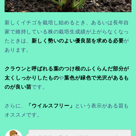
新しくイチゴを栽培し始めるとき、あるいは長年自
家で維持している株の栽培生成績が上がらなくなっ
たときは、
新しく勢いのよい優良苗を求める必要
が
あります。
クラウンと呼ばれる葉のつけ根のふくらんだ部分が
太くしっかりしたもの
や
葉色が緑色で光沢があるも
のが良い苗
です。
さらに、
「ウイルスフリー」
という表示がある苗も
オススメです。