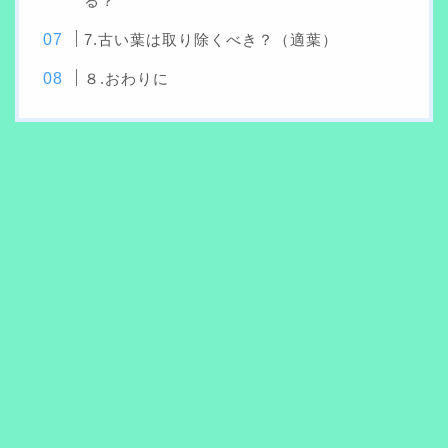
る？
7.古い葉は取り除くべき？（適葉）
８.おわりに