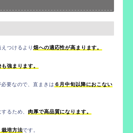
植えつけるより
畑への適応性が高まります。
勢も強まります。
が必要なので、直まきは
６月中旬以降におこない
大するため、
肉厚で高品質になります。
く栽培方法
です。