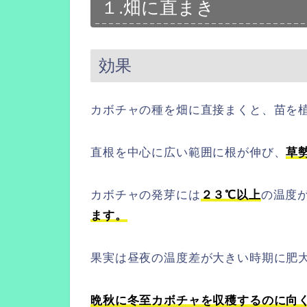
１.畑に直まき
効果
カボチャの種を畑に直接まくと、苗を
直根を中心に広い範囲に根が伸び、
草
カボチャの発芽には
２３℃以上
の温度
ます。
果実は昼夜の温度差が大きい時期に肥
晩秋に冬至カボチャを収穫するのに向