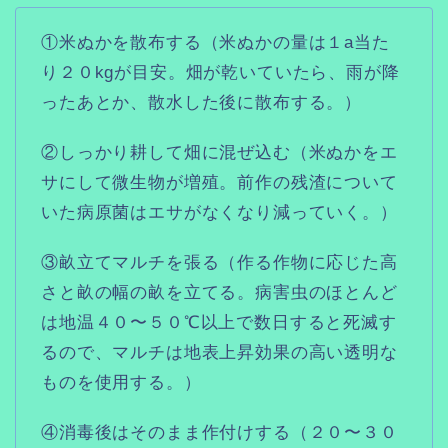
①米ぬかを散布する（米ぬかの量は１a当た
り２０kgが目安。畑が乾いていたら、雨が降
ったあとか、散水した後に散布する。）
②しっかり耕して畑に混ぜ込む（米ぬかをエ
サにして微生物が増殖。前作の残渣について
いた病原菌はエサがなくなり減っていく。）
③畝立てマルチを張る（作る作物に応じた高
さと畝の幅の畝を立てる。病害虫のほとんど
は地温４０〜５０℃以上で数日すると死滅す
るので、マルチは地表上昇効果の高い透明な
ものを使用する。）
④消毒後はそのまま作付けする（２０〜３０