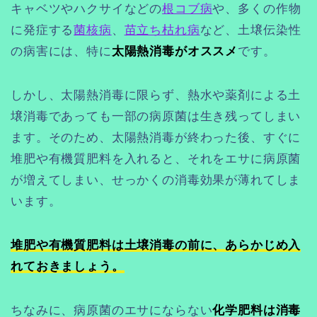
キャベツやハクサイなどの
根コブ病
や、多くの作物
に発症する
菌核病
、
苗立ち枯れ病
など、土壌伝染性
の病害には、特に
太陽熱消毒がオススメ
です。
しかし、太陽熱消毒に限らず、熱水や薬剤による土
壌消毒であっても一部の病原菌は生き残ってしまい
ます。そのため、太陽熱消毒が終わった後、すぐに
堆肥や有機質肥料を入れると、それをエサに病原菌
が増えてしまい、せっかくの消毒効果が薄れてしま
います。
堆肥や有機質肥料は土壌消毒の前に、あらかじめ入
れておきましょう。
ちなみに、病原菌のエサにならない
化学肥料は消毒