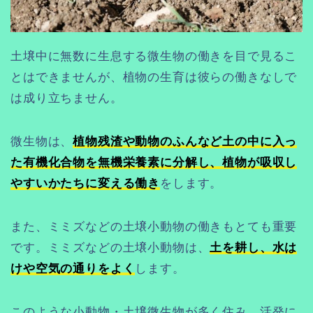
土壌中に無数に生息する微生物の働きを目で見るこ
とはできませんが、植物の生育は彼らの働きなしで
は成り立ちません。
微生物は、
植物残渣や動物のふんなど土の中に入っ
た有機化合物を無機栄養素に分解し、植物が吸収し
やすいかたちに変える働き
をします。
また、ミミズなどの土壌小動物の働きもとても重要
です。ミミズなどの土壌小動物は、
土を耕し、水は
けや空気の通りをよく
します。
このような小動物・土壌微生物が多く住み、活発に