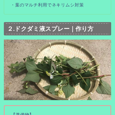
・葉のマルチ利用でネキリムシ対策
２.ドクダミ液スプレー｜作り方
【準備物】