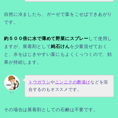
自然に冷ましたら、ガーゼで葉をこせばできあがり
です。
約５００倍に水で薄めて野菜にスプレー
して使用し
ますが、展着剤として
純石けん
を少量混ぜておく
と、水をはじきやすい葉にもよくくっつくので、効
果が持続します。
トウガラシ
や
ニンニクの酢漬け
などを混
合するのもオススメです。
りぐ
その場合は展着剤としての石鹸は不要です。