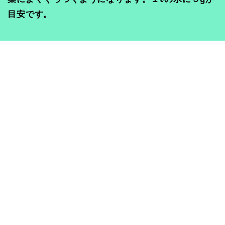
目安です。
３.ドクダミ液スプレー｜使い方
水（または薄めの石けん水）で
約５００倍
に希釈し