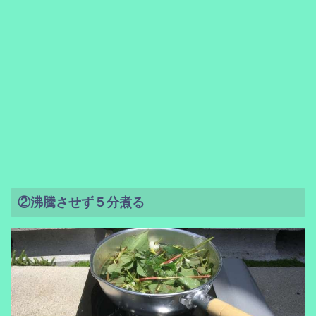
②沸騰させず５分煮る