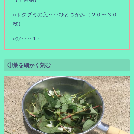
○ドクダミの葉‥‥ひとつかみ（２０〜３０
枚）
○水‥‥１ℓ
①葉を細かく刻む