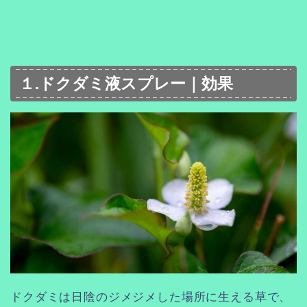
１.ドクダミ液スプレー｜効果
ドクダミは日陰のジメジメした場所に生える草で、