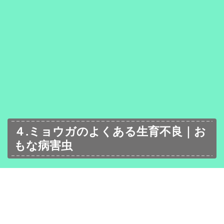
４.ミョウガのよくある生育不良｜お
もな病害虫
通常の栽培では
特に被害はありません
が、トンネル
栽培など過湿状態が続くと、根茎の
腐敗病
が広がる
ことがあります。