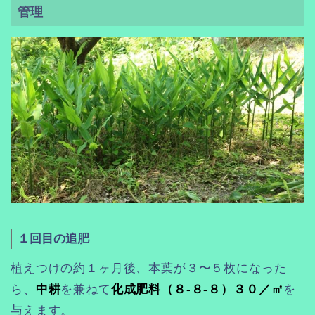
管理
１回目の追肥
植えつけの約１ヶ月後、本葉が３〜５枚になった
ら、
中耕
を兼ねて
化成肥料（８-８-８）３０／㎡
を
与えます。