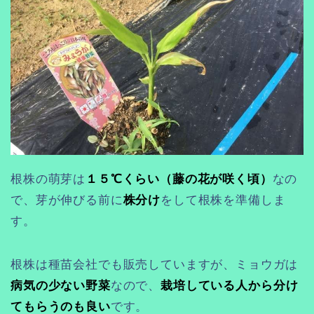
根株の萌芽は
１５℃くらい（藤の花が咲く頃）
なの
で、芽が伸びる前に
株分け
をして根株を準備しま
す。
根株は種苗会社でも販売していますが、ミョウガは
病気の少ない野菜
なので、
栽培している人から分け
てもらうのも良い
です。