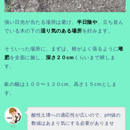
強い日光が当たる場所は避け、
半日陰や
、立ち並ん
でいる木の下の
湿り気のある場所
を好みます。
そういった場所に、まずは、根がよく張るように
堆
肥
を全面に施し、
深さ２０cm
くらいまで耕しま
す。
畝の幅は１００〜１２０cm、高さ１５cmとしま
す。
酸性土壌への適応性が広いので、pH値の
数値はあまり気にする必要がありませ
りぐ