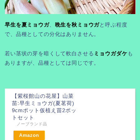
早生を夏ミョウガ
、
晩生を秋ミョウガ
と呼ぶ程度
で、品種としての分化はありません。
若い茎状の芽を暗くして軟白させる
ミョウガダケ
も
ありますが、品種としては同じです。
【紫桜館山の花屋】山菜
苗:早生ミョウガ(夏茗荷)
9cmポット仮植え苗2ポッ
トセット
ノーブランド品
Amazon