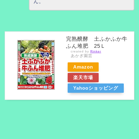
ん。
完熟醗酵 土ふかふか牛
ふん堆肥 25Ｌ
created by
Rinker
あかぎ園芸
Amazon
楽天市場
Yahooショッピング