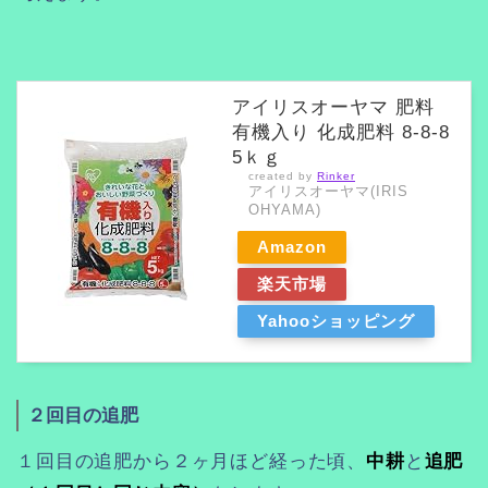
アイリスオーヤマ 肥料
有機入り 化成肥料 8-8-8
5ｋｇ
created by
Rinker
アイリスオーヤマ(IRIS
OHYAMA)
Amazon
楽天市場
Yahooショッピング
２回目の追肥
１回目の追肥から２ヶ月ほど経った頃、
中耕
と
追肥