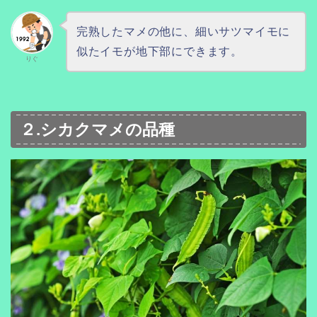
完熟したマメの他に、細いサツマイモに
似たイモが地下部にできます。
りぐ
２.シカクマメの品種