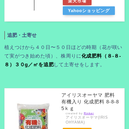
楽天市場
Yahooショッピング
追肥・土寄せ
植えつけから４０日〜５０日ほどの時期（花が咲い
て実がつき始めた頃）、株周りに
化成肥料（８-８-
８）３０g／㎡を追肥
して土寄せをします。
アイリスオーヤマ 肥料
有機入り 化成肥料 8-8-8
5ｋｇ
created by
Rinker
アイリスオーヤマ(IRIS
OHYAMA)