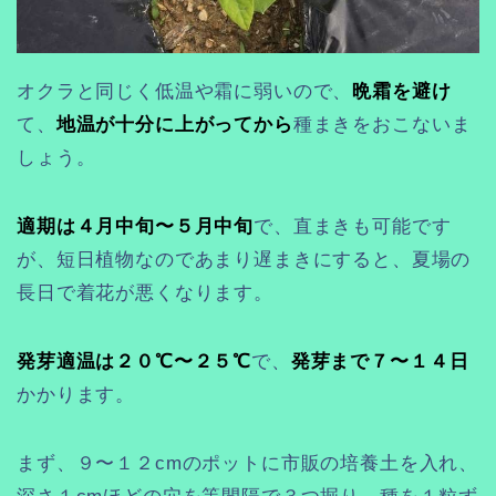
オクラと同じく低温や霜に弱いので、
晩霜を避け
て、
地温が十分に上がってから
種まきをおこないま
しょう。
適期は４月中旬〜５月中旬
で、直まきも可能です
が、短日植物なのであまり遅まきにすると、夏場の
長日で着花が悪くなります。
発芽適温は２０℃〜２５℃
で、
発芽まで７〜１４日
かかります。
まず、９〜１２cmのポットに市販の培養土を入れ、