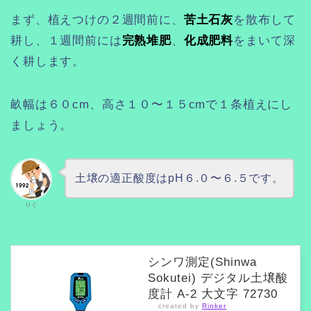
まず、植えつけの２週間前に、
苦土石灰
を散布して
耕し、１週間前には
完熟堆肥
、
化成肥料
をまいて深
く耕します。
畝幅は６０cm、高さ１０〜１５cmで１条植えにし
ましょう。
土壌の適正酸度はpH６.０〜６.５です。
りぐ
シンワ測定(Shinwa
Sokutei) デジタル土壌酸
度計 A-2 大文字 72730
created by
Rinker