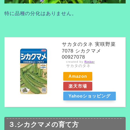
特に品種の分化はありません。
サカタのタネ 実咲野菜
7078 シカクマメ
00927078
created by
Rinker
サカタのタネ
Amazon
楽天市場
Yahooショッピング
３.シカクマメの育て方