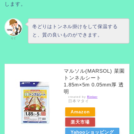
します。
冬どりはトンネル掛けをして保温する
と、質の良いものができます。
りぐ
マルソル(MARSOL) 菜園
トンネルシート
1.85m×5m 0.05mm厚 透
明
created by
Rinker
日本マタイ
Amazon
楽天市場
Yahooショッピング