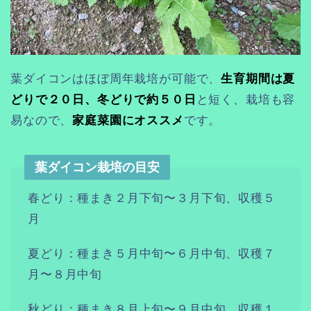
葉ダイコンはほぼ周年栽培が可能で、
生育期間は夏
どりで２０日、冬どりで約５０日
と短く、栽培も容
易なので、
家庭菜園にオススメ
です。
葉ダイコン栽培の目安
春どり：種まき２月下旬〜３月下旬、収穫５
月
夏どり：種まき５月中旬〜６月中旬、収穫７
月〜８月中旬
秋どり：種まき８月上旬〜９月中旬、収穫１