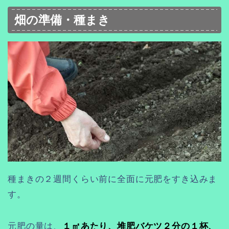
畑の準備・種まき
種まきの２週間くらい前に全面に元肥をすき込みま
す。
元肥の量は、
１㎡あたり、堆肥バケツ２分の１杯、