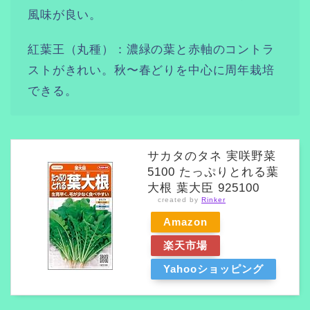
風味が良い。
紅葉王（丸種）：濃緑の葉と赤軸のコントラ
ストがきれい。秋〜春どりを中心に周年栽培
できる。
サカタのタネ 実咲野菜
5100 たっぷりとれる葉
大根 葉大臣 925100
created by
Rinker
Amazon
楽天市場
Yahooショッピング