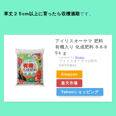
草丈２５cm以上に育ったら収穫適期
です。
アイリスオーヤマ 肥料
有機入り 化成肥料 8-8-8
5ｋｇ
created by
Rinker
アイリスオーヤマ(IRIS
OHYAMA)
Amazon
楽天市場
Yahooショッピング