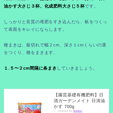
油かす大さじ３杯、化成肥料大さじ５杯
です。
しっかりと良質の堆肥をすき込んだら、畝をつくっ
て表面をキレイにならします。
種まきは、板切れで幅２cm、深さ１cmくらいの溝
をつくり、種をまきます。
１.５〜２cm間隔に条まき
していきましょう。
【園芸基礎有機肥料】日
清ガーデンメイト 日清油
かす 700g
created by
Rinker