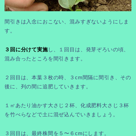
間引きは入念におこない、混みすぎないようにしま
す。
３回に分けて実施
し、１回目は、発芽ぞろいの頃、
混み合ったところを間引きます。
２回目は、本葉３枚の時、３cm間隔に間引き、その
後に、列の間に追肥していきます。
１㎡あたり油かす大さじ２杯、化成肥料大さじ３杯
を竹べらなどで土に混ぜ込んでいきましょう。
３回目は、最終株間を５〜６cmにします。