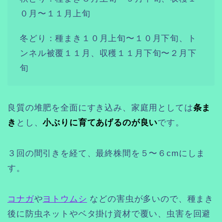
０月〜１１月上旬
冬どり：種まき１０月上旬〜１０月下旬、ト
ンネル被覆１１月、収穫１１月下旬〜２月下
旬
良質の堆肥を全面にすき込み、家庭用としては
条ま
き
とし、
小ぶりに育てあげるのが良い
です。
３回の間引きを経て、最終株間を５〜６cmにしま
す。
コナガ
や
ヨトウムシ
などの害虫が多いので、種まき
後に防虫ネットやベタ掛け資材で覆い、虫害を回避