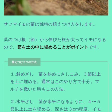
サツマイモの苗は独特の植えつけ方をします。
葉のつけ根（節）から伸びた根が太ってイモになる
ので、
節を土の中に埋めることがポイント
です。
植えつけ２つの方法
１.斜めざし 苗を斜めにさしこみ、３節以上
を土に埋める。通常はこのやり方で十分。マ
ルチを敷いた時もこの方法。
２.水平ざし 茎が水平になるように、４〜５
節以上に土を埋める。深さは３cm程度。イモ