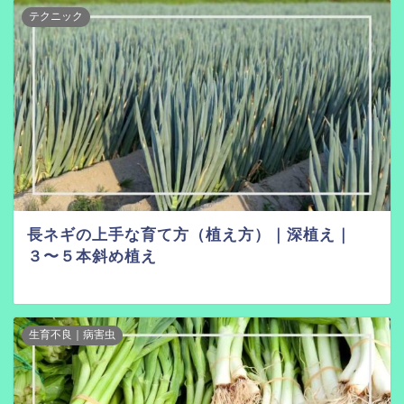
テクニック
長ネギの上手な育て方（植え方）｜深植え｜
３〜５本斜め植え
生育不良｜病害虫