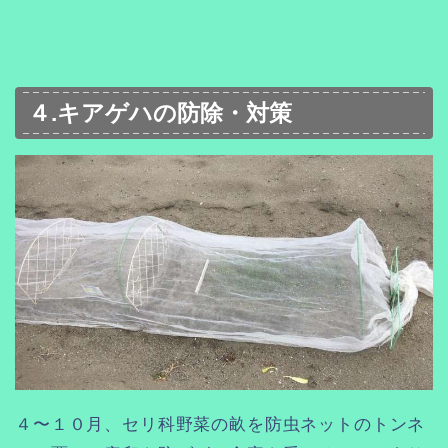
４.キアゲハの防除・対策
４〜１０月、セリ科野菜の畝を防虫ネットのトンネ