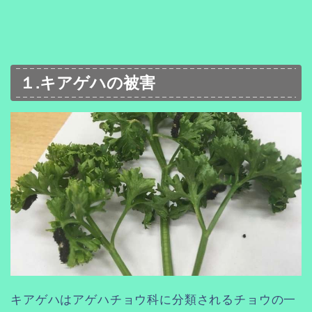
１.キアゲハの被害
キアゲハはアゲハチョウ科に分類されるチョウの一